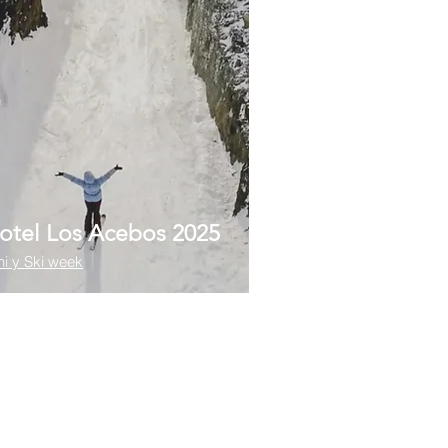
otel Los Acebos 2025
ni y Ski week
encia 2024