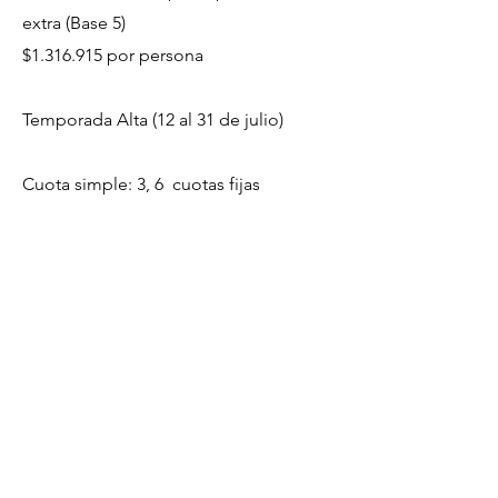
extra (
​Base 5)
$1.316.915 por persona
Temporada Alta (
12 al 31 de julio)
Cuota simple: 3, 6 cuotas fijas
___
Precios por persona
. Cotizado al dolar
bna del dia 03/06 a $1200.
Tarifas sujetas a modificación por parte de
hoteles y servicios de montaña hasta el
momento de la reserva.
Preventa hasta el 19/06
.
Vigencia 2025.