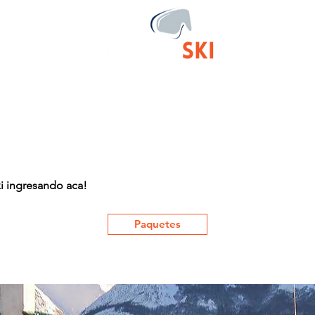
ienes somos
Destinos
Condiciones generales
Reser
ki ingresando aca!
Paquetes